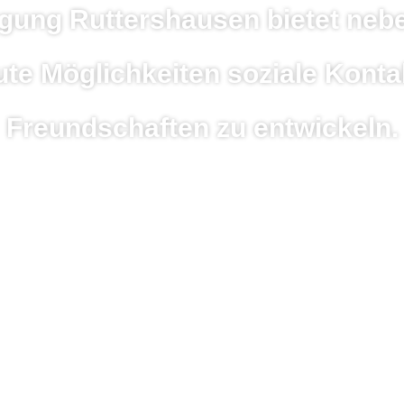
igung Ruttershausen bietet nebe
ute Möglichkeiten soziale Konta
Freundschaften zu entwickeln.