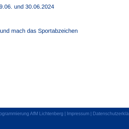
9.06. und 30.06.2024
d und mach das Sportabzeichen
rogrammierung
AfM Lichtenberg
|
Impressum
|
Datenschutzerklä
ng von Cookies zu.
Weitere Informationen
Akzeptieren