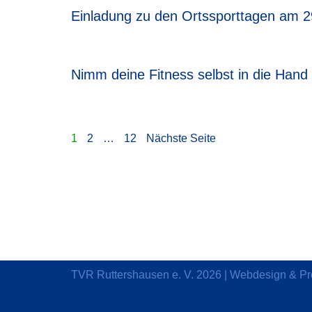
Einladung zu den Ortssporttagen am 2
Nimm deine Fitness selbst in die Han
1
2
…
12
Nächste Seite
TVR Ruttershausen e. V.
2026 | Webdesign & P
Durch die weitere Nutzung der Seite stimmst du der Verwendu