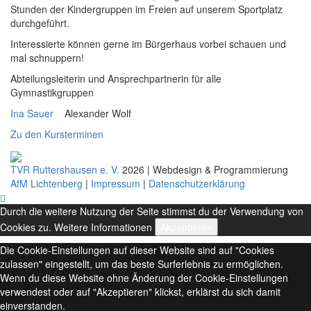
Stunden der Kindergruppen im Freien auf unserem Sportplatz
durchgeführt.
Interessierte können gerne im Bürgerhaus vorbei schauen und
mal schnuppern!
Abteilungsleiterin und Ansprechpartnerin für alle
Gymnastikgruppen
Ina Sauer
Alexander Wolf
Zu den Kursterminen
TVR Ruttershausen e. V.
2026 | Webdesign & Programmierung
AfM Lichtenberg
|
Impressum
|
Datenschutzerklärung
Durch die weitere Nutzung der Seite stimmst du der Verwendung von
Cookies zu.
Weitere Informationen
Akzeptieren
Die Cookie-Einstellungen auf dieser Website sind auf "Cookies
zulassen" eingestellt, um das beste Surferlebnis zu ermöglichen.
Wenn du diese Website ohne Änderung der Cookie-Einstellungen
verwendest oder auf "Akzeptieren" klickst, erklärst du sich damit
einverstanden.