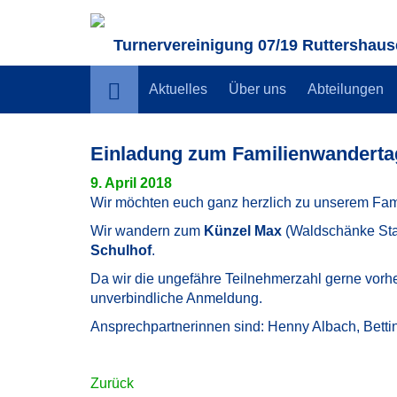
Turnervereinigung 07/19 Ruttershause
Aktuelles
Über uns
Abteilungen
Einladung zum Familienwanderta
9. April 2018
Wir möchten euch ganz herzlich zu unserem Fa
Wir wandern zum
Künzel Max
(Waldschänke Stau
Schulhof
.
Da wir die ungefähre Teilnehmerzahl gerne vorhe
unverbindliche Anmeldung.
Ansprechpartnerinnen sind: Henny Albach, Betti
Zurück