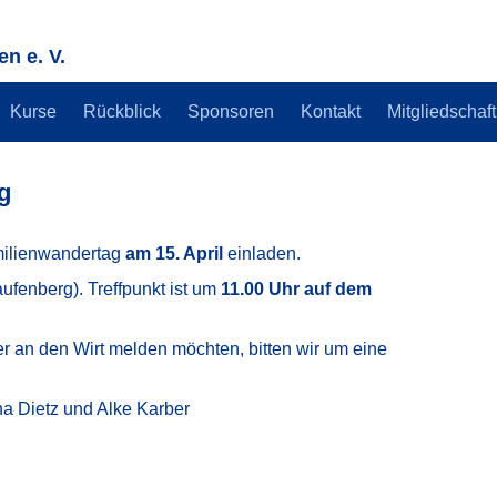
n e. V.
Kurse
Rückblick
Sponsoren
Kontakt
Mitgliedschaft
g
milienwandertag
am 15. April
einladen.
fenberg). Treffpunkt ist um
11.00 Uhr auf dem
r an den Wirt melden möchten, bitten wir um eine
na Dietz und Alke Karber